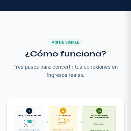
ASÍ DE SIMPLE
¿Cómo funciona?
Tres pasos para convertir tus conexiones en
ingresos reales.
1
2
3
SI CIERRA,
RECOMIENDA
LO INVITA
YA GANASTE
7x7
Recomienda a un empresario,
Nosotros lo invitamos a una
Si esa persona contrata una