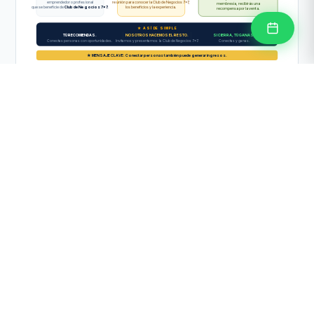
emprendedor o profesional
reunión para conocer la Club de Negocios 7x7,
membresía, recibirás una
que se beneficie de
Club de Negocios 7x7.
los beneficios y la experiencia.
recompensa por la venta.
★ ASÍ DE SIMPLE
TÚ RECOMIENDAS.
NOSOTROS HACEMOS EL RESTO.
SI CIERRA, TÚ GANAS.
Conectas personas con oportunidades.
Invitamos y presentamos la Club de Negocios 7x7.
Conectas y ganas.
★ MENSAJE CLAVE: Conectar personas también puede generar ingresos.
TU POSICIÓN EN LA RED
Escala tu posición como
Asociado
Cada persona que incorporas sube tu nivel